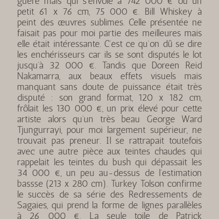
guère mais qui s’envole à 742 000 € ou un
petit 61 x 76 cm, 75 000 €. Bill Whiskey à
peint des œuvres sublimes. Celle présentée ne
faisait pas pour moi partie des meilleures mais
elle était intéressante. C’est ce qu’on dû se dire
les enchérisseurs car ils se sont disputés le lot
jusqu’à 32 000 €. Tandis que Doreen Reid
Nakamarra, aux beaux effets visuels mais
manquant sans doute de puissance était très
disputé : son grand format, 120 x 182 cm,
frôlait les 130 000 €, un prix élevé pour cette
artiste alors qu’un très beau George Ward
Tjungurrayi, pour moi largement supérieur, ne
trouvait pas preneur. Il se rattrapait toutefois
avec une autre pièce aux teintes chaudes qui
rappelait les teintes du bush qui dépassait les
34 000 €, un peu au-dessus de l’estimation
bassse (213 x 280 cm). Turkey Tolson confirme
le succès de sa série des Redressements de
Sagaies, qui prend la forme de lignes parallèles
à 26 000 €. La seule toile de Patrick