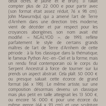
deux ocres, le jaune et le brun). Il fallait
compter plus de 22 000 e pour partir avec
(son format était assez réduit, 76 x 98 cm).
John Mawurndjul, qui a amené l’art de Terre
d’Arnhem dans une direction très moderne,
vient de décéder et par respect pour les
croyances aborigènes, son nom avait été
modifié. « NGALYOD », de 1993, reflète
parfaitement le style de certains grands
maîtres de l’art de Terre d’Arnhem de cette
période : à la fois classique dans la thématique,
le fameux Python Arc-en-Ciel et la forme, mais
un rendu final contemporain où le corps du
Serpent Ancestral à force de tourner sur lui
prends un aspect abstrait. Cela plaît. 50 000 €
ou presque saluait cette écorce de grand
format (66 x 198). Le même artiste, sur une
composition désormais devenu un classique
mais plus petit en taille atteignait les 13 500 €,
ou encore 16 000 € pour une écorce du
même genre (64 x 93 cm) et une sculpture