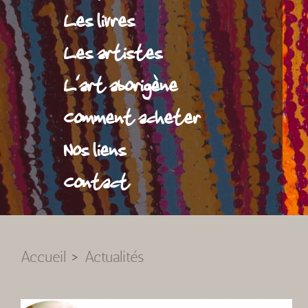
Les livres
Les artistes
L'art aborigène
Comment acheter
Nos liens
Contact
Accueil
>
Actualités