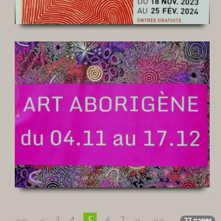
««
«
3
4
5
6
7
»
»»
27 pages