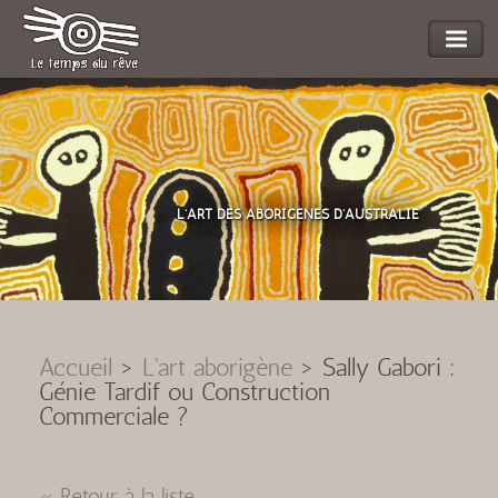
L'ART DES ABORIGENES D'AUSTRALIE
Accueil
>
L'art aborigène
>
Sally Gabori :
Génie Tardif ou Construction
Commerciale ?
« Retour à la liste