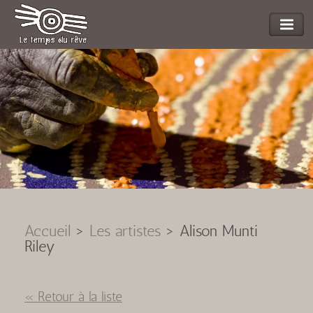
Accueil
>
Les artistes
>
Alison Munti
Riley
« Retour à la liste