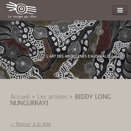
L'ART DES ABORIGENES D'AUSTRALIE
"cliquez ici"
Accueil
>
Les artistes
>
BIDDY LONG
NUNGURRAYI
« Retour à la liste