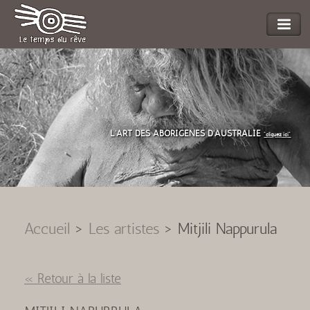
L'ART DES ABORIGENES D'AUSTRALIE
"cliquez ici"
Accueil
>
Les artistes
>
Mitjili Nappurula
« Retour à la liste