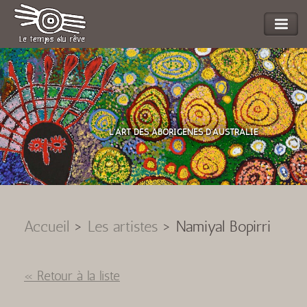
L'ART DES ABORIGENES D'AUSTRALIE
Accueil
>
Les artistes
>
Namiyal Bopirri
« Retour à la liste