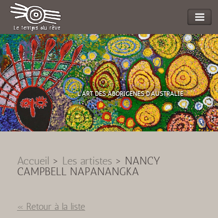
L'ART DES ABORIGENES D'AUSTRALIE
Accueil
>
Les artistes
>
NANCY
CAMPBELL NAPANANGKA
« Retour à la liste