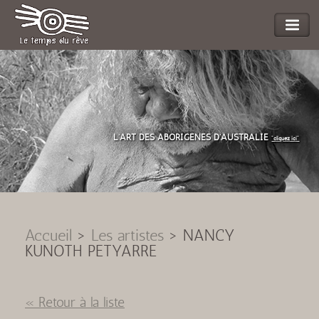
L'ART DES ABORIGENES D'AUSTRALIE
"cliquez ici"
Accueil
>
Les artistes
>
NANCY
KUNOTH PETYARRE
« Retour à la liste