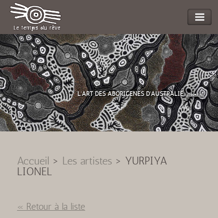
L'ART DES ABORIGENES D'AUSTRALIE
"cliquez ici"
Accueil
>
Les artistes
>
YURPIYA
LIONEL
« Retour à la liste