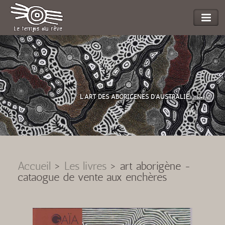
L'ART DES ABORIGENES D'AUSTRALIE
"cliquez ici"
Accueil
>
Les livres
>
art aborigène -
cataogue de vente aux enchères