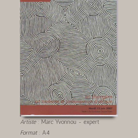
Artiste
:
Marc Yvonnou - expert
Format
:
A4