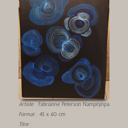
Artiste
:
Fabrianne Peterson Nampitjinpa
Format
:
45 x 60 cm
Titre
: