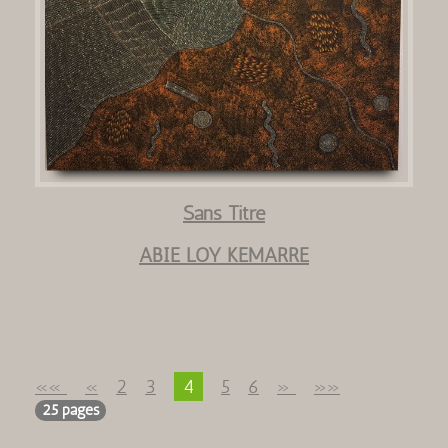
Sans Titre
ABIE LOY KEMARRE
««
«
2
3
4
5
6
»
»»
25 pages