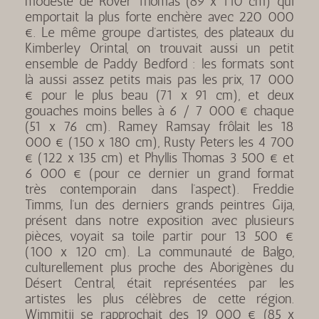
modeste de Rover Thomas (89 x 110 cm) qui
emportait la plus forte enchère avec 220 000
€. Le même groupe d’artistes, des plateaux du
Kimberley Orintal, on trouvait aussi un petit
ensemble de Paddy Bedford : les formats sont
là aussi assez petits mais pas les prix, 17 000
€ pour le plus beau (71 x 91 cm), et deux
gouaches moins belles à 6 / 7 000 € chaque
(51 x 76 cm). Ramey Ramsay frôlait les 18
000 € (150 x 180 cm), Rusty Peters les 4 700
€ (122 x 135 cm) et Phyllis Thomas 3 500 € et
6 000 € (pour ce dernier un grand format
très contemporain dans l’aspect). Freddie
Timms, l’un des derniers grands peintres Gija,
présent dans notre exposition avec plusieurs
pièces, voyait sa toile partir pour 13 500 €
(100 x 120 cm). La communauté de Balgo,
culturellement plus proche des Aborigènes du
Désert Central, était représentées par les
artistes les plus célèbres de cette région.
Wimmitji se rapprochait des 19 000 € (85 x