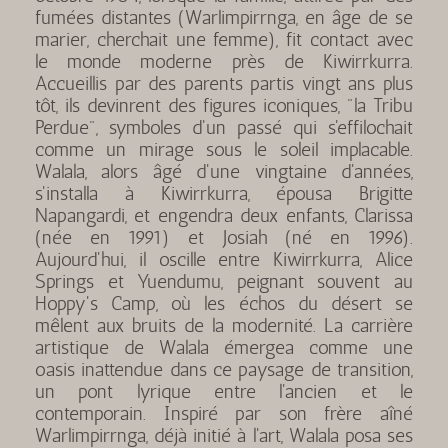
fumées distantes (Warlimpirrnga, en âge de se
marier, cherchait une femme), fit contact avec
le monde moderne près de Kiwirrkurra.
Accueillis par des parents partis vingt ans plus
tôt, ils devinrent des figures iconiques, "la Tribu
Perdue", symboles d'un passé qui s'effilochait
comme un mirage sous le soleil implacable.
Walala, alors âgé d'une vingtaine d'années,
s'installa à Kiwirrkurra, épousa Brigitte
Napangardi, et engendra deux enfants, Clarissa
(née en 1991) et Josiah (né en 1996).
Aujourd'hui, il oscille entre Kiwirrkurra, Alice
Springs et Yuendumu, peignant souvent au
Hoppy's Camp, où les échos du désert se
mêlent aux bruits de la modernité. La carrière
artistique de Walala émergea comme une
oasis inattendue dans ce paysage de transition,
un pont lyrique entre l'ancien et le
contemporain. Inspiré par son frère aîné
Warlimpirrnga, déjà initié à l'art, Walala posa ses