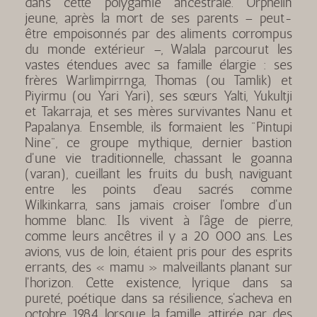
dans cette polygamie ancestrale. Orphelin
jeune, après la mort de ses parents – peut-
être empoisonnés par des aliments corrompus
du monde extérieur –, Walala parcourut les
vastes étendues avec sa famille élargie : ses
frères Warlimpirrnga, Thomas (ou Tamlik) et
Piyirmu (ou Yari Yari), ses sœurs Yalti, Yukultji
et Takarraja, et ses mères survivantes Nanu et
Papalanya. Ensemble, ils formaient les "Pintupi
Nine", ce groupe mythique, dernier bastion
d'une vie traditionnelle, chassant le goanna
(varan), cueillant les fruits du bush, naviguant
entre les points d'eau sacrés comme
Wilkinkarra, sans jamais croiser l'ombre d'un
homme blanc. Ils vivent à l'âge de pierre,
comme leurs ancêtres il y a 20 000 ans. Les
avions, vus de loin, étaient pris pour des esprits
errants, des « mamu » malveillants planant sur
l'horizon. Cette existence, lyrique dans sa
pureté, poétique dans sa résilience, s'acheva en
octobre 1984, lorsque la famille, attirée par des